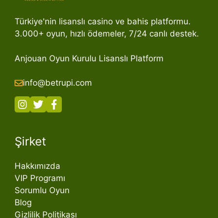
Türkiye'nin lisanslı casino ve bahis platformu.
3.000+ oyun, hızlı ödemeler, 7/24 canlı destek.
Anjouan Oyun Kurulu Lisanslı Platform
info@betrupi.com
Şirket
Hakkımızda
VIP Programı
Sorumlu Oyun
Blog
Gizlilik Politikası