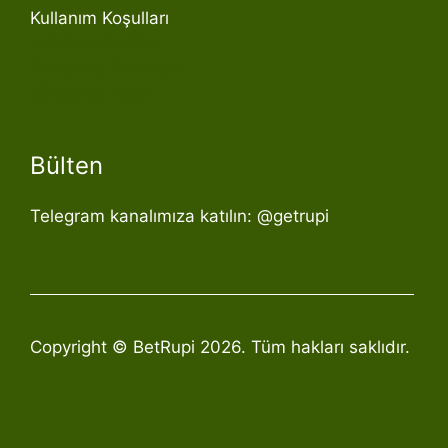
Kullanım Koşulları
Editöryal Politika
Düzeltme Politikası
Künye ve Yasal
Bülten
Telegram kanalımıza katılın: @getrupi
Copyright © BetRupi 2026. Tüm hakları saklıdır.