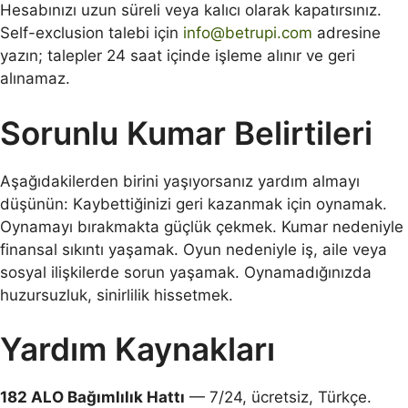
Hesabınızı uzun süreli veya kalıcı olarak kapatırsınız.
Self-exclusion talebi için
info@betrupi.com
adresine
yazın; talepler 24 saat içinde işleme alınır ve geri
alınamaz.
Sorunlu Kumar Belirtileri
Aşağıdakilerden birini yaşıyorsanız yardım almayı
düşünün: Kaybettiğinizi geri kazanmak için oynamak.
Oynamayı bırakmakta güçlük çekmek. Kumar nedeniyle
finansal sıkıntı yaşamak. Oyun nedeniyle iş, aile veya
sosyal ilişkilerde sorun yaşamak. Oynamadığınızda
huzursuzluk, sinirlilik hissetmek.
Yardım Kaynakları
182 ALO Bağımlılık Hattı
— 7/24, ücretsiz, Türkçe.