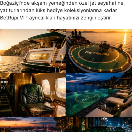
Boğaziçi’nde akşam yemeğinden özel jet seyahatine,
yat turlarından lüks hediye koleksiyonlarına kadar
BetRupi VIP ayrıcalıkları hayatınızı zenginleştirir.