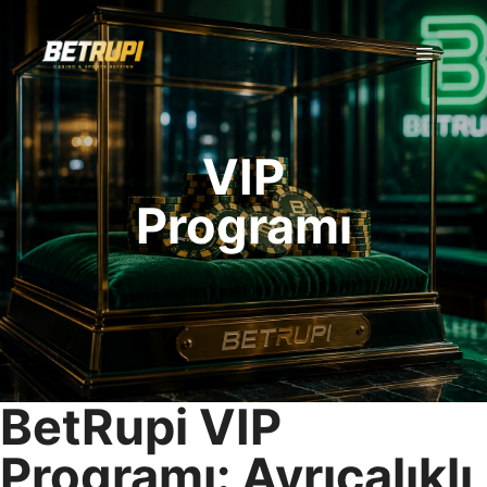
İçeriğe
atla
Menü
VIP
Programı
BetRupi VIP
Programı: Ayrıcalıklı