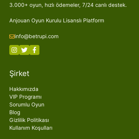
3.000+ oyun, hızlı ödemeler, 7/24 canlı destek.
Anjouan Oyun Kurulu Lisanslı Platform
info@betrupi.com
Şirket
Hakkımızda
VIP Programı
Sorumlu Oyun
Blog
Gizlilik Politikası
Kullanım Koşulları
Editöryal Politika